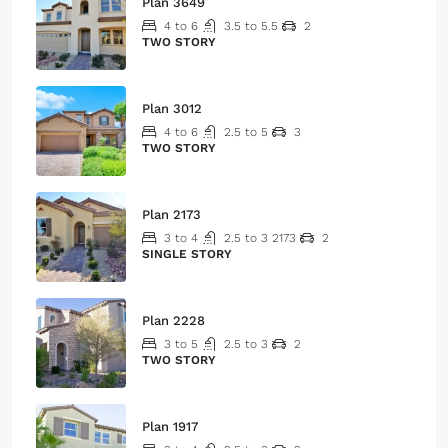
Plan 3649
4 to 6
3.5 to 5.5
2
TWO STORY
Plan 3012
4 to 6
2.5 to 5
3
TWO STORY
Plan 2173
3 to 4
2.5 to 3
2173
2
SINGLE STORY
Plan 2228
3 to 5
2.5 to 3
2
TWO STORY
Plan 1917